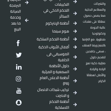
والشركات
التكييفات
البرمجة
والمطاعم الذكية
التحكم الذكي في
الصيانة
مما يضمن حصول
الستائر
وخدمة
عملائنا على منتجات
أنظمة الإنتركوم
ما بعد
عالية الجودة
البيع
هوم سينما
وتكنولوجيا
أنظمة التحكم السلكية
ebook
متطورة. مع التزامنا
بالتميز ورضا العملاء
أقفال الأبواب الذكية
witter
، نسعى جاهدين
الموسيقي فى
لتقديم حلول
الخلفية
inkedin
منزلية ذكية تعزز
حلول الأنظمة
الراحة والراحة
السمعية و المرئية
tagram
والأمان لعملائنا
أنظمة الاعلان العام
الكرام.
(PA)
outube
تركيب شبكات الاتصال
و الانترنت
apchat
أنظمة التحكم
اللاسلكية