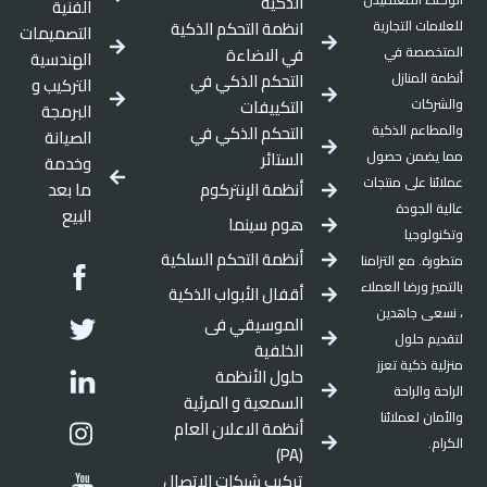
الذكية
الفنية
للعلامات التجارية
انظمة التحكم الذكية
التصميمات
المتخصصة في
في الاضاءة
الهندسية
أنظمة المنازل
التحكم الذكي في
التركيب و
والشركات
التكييفات
البرمجة
والمطاعم الذكية
التحكم الذكي في
الصيانة
مما يضمن حصول
الستائر
وخدمة
عملائنا على منتجات
أنظمة الإنتركوم
ما بعد
عالية الجودة
البيع
هوم سينما
وتكنولوجيا
أنظمة التحكم السلكية
ebook
متطورة. مع التزامنا
بالتميز ورضا العملاء
أقفال الأبواب الذكية
witter
، نسعى جاهدين
الموسيقي فى
لتقديم حلول
الخلفية
inkedin
منزلية ذكية تعزز
حلول الأنظمة
الراحة والراحة
السمعية و المرئية
tagram
والأمان لعملائنا
أنظمة الاعلان العام
الكرام.
(PA)
outube
تركيب شبكات الاتصال